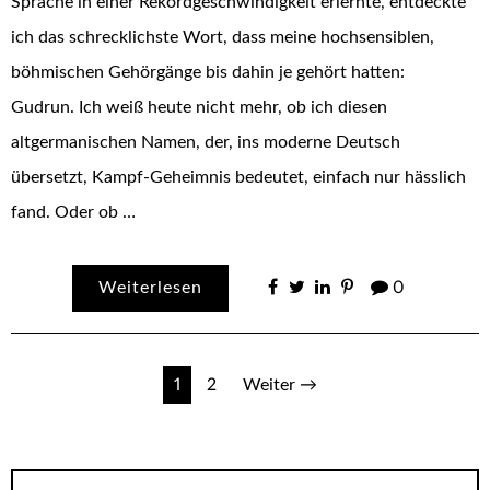
Sprache in einer Rekordgeschwindigkeit erlernte, entdeckte
ich das schrecklichste Wort, dass meine hochsensiblen,
böhmischen Gehörgänge bis dahin je gehört hatten:
Gudrun. Ich weiß heute nicht mehr, ob ich diesen
altgermanischen Namen, der, ins moderne Deutsch
übersetzt, Kampf-Geheimnis bedeutet, einfach nur hässlich
fand. Oder ob …
Weiterlesen
0
Seitennummerierung
1
2
Weiter →
der
Beiträge