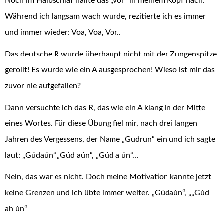
Noch im Halbschlaf hallte das „vor“ in meinem Kopf nach.
Während ich langsam wach wurde, rezitierte ich es immer
und immer wieder: Voa, Voa, Vor..
Das deutsche R wurde überhaupt nicht mit der Zungenspitze
gerollt! Es wurde wie ein A ausgesprochen! Wieso ist mir das
zuvor nie aufgefallen?
Dann versuchte ich das R, das wie ein A klang in der Mitte
eines Wortes. Für diese Übung fiel mir, nach drei langen
Jahren des Vergessens, der Name „Gudrun“ ein und ich sagte
laut: „Gúdaún“,„Gúd aún“, „Gúd a ún“…
Nein, das war es nicht. Doch meine Motivation kannte jetzt
keine Grenzen und ich übte immer weiter. „Gúdaún“, „„Gúd
ah ún“